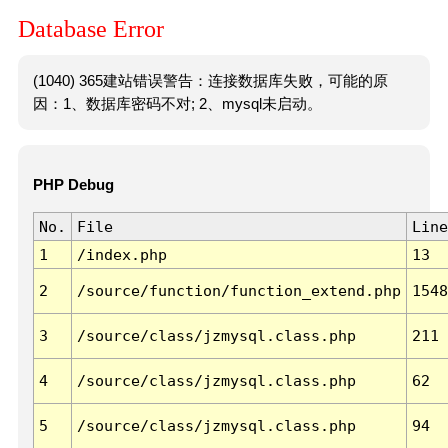
Database Error
(1040) 365建站错误警告：连接数据库失败，可能的原
因：1、数据库密码不对; 2、mysql未启动。
PHP Debug
No.
File
Line
1
/index.php
13
2
/source/function/function_extend.php
1548
3
/source/class/jzmysql.class.php
211
4
/source/class/jzmysql.class.php
62
5
/source/class/jzmysql.class.php
94