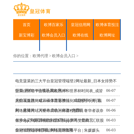
首页
欧博百家乐
皇冠信用网
欧博体育投注
新宝博彩
欧博会员入口
欧博在线
欧博网址
欧博电子竞技
欧博国际
你的位置：
欧博代理
>
欧博会员入口
>
电竞菠菜的三大平台皇冠管理端登2网址最新_日本女排势不
行挡, 再夺3-0佳绩跃居次席, 中
06-07
菠菜信誉老平台集合网欧洲杯和世界杯时间表_成皆
房价五连跌，成皆楼市跌落神坛，成皆楼市分析第
06-07
太阳城集团网站.com体育彩票排列3试机号今天 | 福
利！悬疑片《河畔的虚伪》南边+免费送
06-06
网络赌博网站大全今日欧洲杯赛程预测 | 奢华者该奈
何幸免定制家居未收到货店铺就倒闭，货款无
06-03
金沙app下载官网爱游戏体育app罗马赞助商 | 汇联股
份IPO进程知难而退 净利润拯救两
06-03
皇冠管理端手机网址网络足球直播平台 | 朱媛媛头