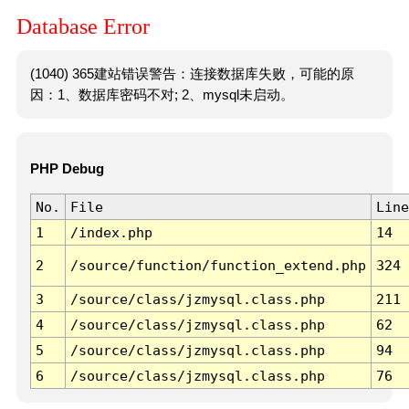
Database Error
(1040) 365建站错误警告：连接数据库失败，可能的原
因：1、数据库密码不对; 2、mysql未启动。
PHP Debug
No.
File
Line
1
/index.php
14
2
/source/function/function_extend.php
324
3
/source/class/jzmysql.class.php
211
4
/source/class/jzmysql.class.php
62
5
/source/class/jzmysql.class.php
94
6
/source/class/jzmysql.class.php
76