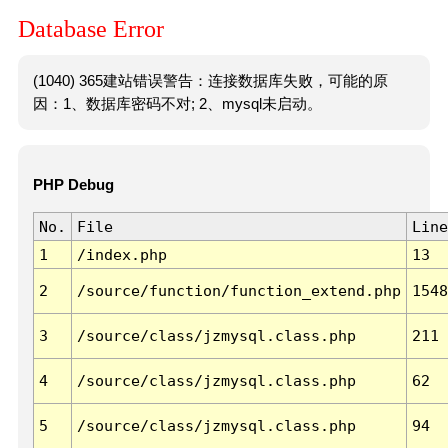
Database Error
(1040) 365建站错误警告：连接数据库失败，可能的原
因：1、数据库密码不对; 2、mysql未启动。
PHP Debug
No.
File
Line
1
/index.php
13
2
/source/function/function_extend.php
1548
3
/source/class/jzmysql.class.php
211
4
/source/class/jzmysql.class.php
62
5
/source/class/jzmysql.class.php
94