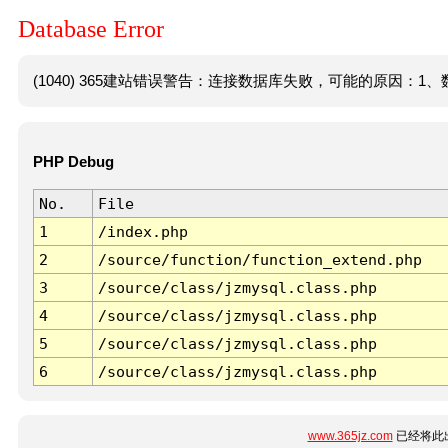
Database Error
(1040) 365建站错误警告：连接数据库失败，可能的原因：1、数
PHP Debug
No.
File
1
/index.php
2
/source/function/function_extend.php
3
/source/class/jzmysql.class.php
4
/source/class/jzmysql.class.php
5
/source/class/jzmysql.class.php
6
/source/class/jzmysql.class.php
www.365jz.com
已经将此