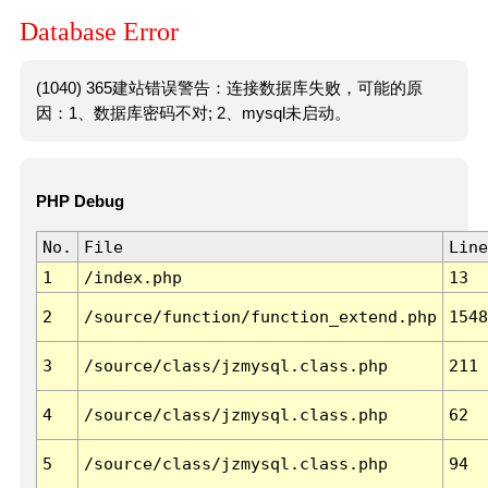
Database Error
(1040) 365建站错误警告：连接数据库失败，可能的原
因：1、数据库密码不对; 2、mysql未启动。
PHP Debug
No.
File
Line
1
/index.php
13
2
/source/function/function_extend.php
1548
3
/source/class/jzmysql.class.php
211
4
/source/class/jzmysql.class.php
62
5
/source/class/jzmysql.class.php
94