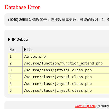
Database Error
(1040) 365建站错误警告：连接数据库失败，可能的原因：1、数
PHP Debug
No.
File
1
/index.php
2
/source/function/function_extend.php
3
/source/class/jzmysql.class.php
4
/source/class/jzmysql.class.php
5
/source/class/jzmysql.class.php
6
/source/class/jzmysql.class.php
www.365jz.com
已经将此