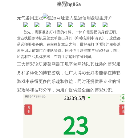
皇冠hg86a
元气备用王冠
皇冠信用盘哪里开户
首先，需要准备好相应的材料。个体户需要提供身份证明、
营业执照副本以及颁发单位出具的《印章刻制申请表》，这些都
是必须要准备的。在前往刻章店之前，最好先打电话预约服务以
避免因店铺繁忙而排队等待。同时也可以提前与商家联系，询问
所需材料和具体要求，在前往店铺时节省时间。
三大博彩论坛菠菜网最正规平台网站以其优质的博彩服
务和多样化的博彩游戏，让广大博彩爱好者能够在博彩
游戏中获得更多的乐趣和收益，同时还提供最专业的博
彩攻略和技巧分享，为用户提供最全面的博彩知识。