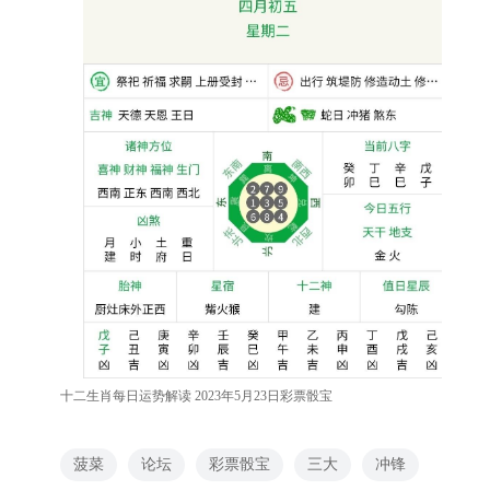
十二生肖每日运势解读 2023年5月23日彩票骰宝
菠菜
论坛
彩票骰宝
三大
冲锋