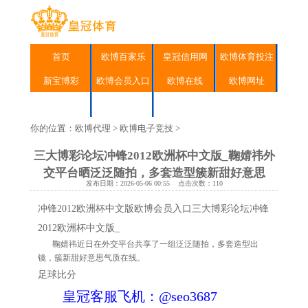
首页
欧博百家乐
皇冠信用网
欧博体育投注
新宝博彩
欧博会员入口
欧博在线
欧博网址
欧博电子竞技
欧博国际
你的位置：
欧博代理
>
欧博电子竞技
>
三大博彩论坛冲锋2012欧洲杯中文版_鞠婧祎外
交平台晒泛泛随拍，多套造型簇新甜好意思
发布日期：2026-05-06 00:55 点击次数：110
冲锋2012欧洲杯中文版
欧博会员入口
三大博彩论坛冲锋
2012欧洲杯中文版_
鞠婧祎近日在外交平台共享了一组泛泛随拍，多套造型出
镜，簇新甜好意思气质在线。
足球比分
皇冠客服飞机：@seo3687