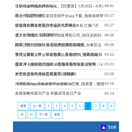
（www.prestigesportshq.c
06-01
亚星现金网最新博彩论坛_【巨蟹座】5月26日—6月1
日, 一周运势分析
05-27
香港六合彩百家乐皇冠竞猜平台app下载_海南省将帮
扶创业大赛乡村振兴专项赛优质神志&
05-27
皇冠博彩网址皇冠沙巴app | C罗哑火！杜兰佛门不
进？1-2惨败，冠军梦碎？
04-26
北京赛车龙虎斗菲律宾卡加延博彩公司_卸任后的刘
国梁, 将何去何从? 体育总局也曾给出谜底
04-26
排列三真人百家乐怎么样辨别博彩黑网投_办事官运
亨通，横财大旺，怀金拖紫，属相4个，初夏幸福
03-22
澳门菠菜线上平台体育彩票比分 彩票网_青岛双雄再
度对决！徐彬助力国青，西海岸迎战海港，海牛
03-21
菠菜 平台能杉德充值s0米直播体育平台直播官网 | 14
岁患癌少年终末的足球愿望: 韦世豪
03-20
大平台菠菜代理体育彩票可以网购吗
（www.crownwinszonezonezone.co
03-19
鸿博彩票App乐鱼体育平台资助大巴黎_国资委：随便
发展策略性新兴产业 积极训导改日产业
01-14
首页
上一页
1
2
3
4
5
6
7
8
9
10
11
下一页
末页
TOP