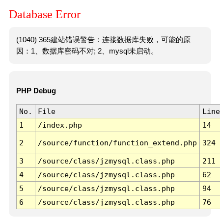
Database Error
(1040) 365建站错误警告：连接数据库失败，可能的原
因：1、数据库密码不对; 2、mysql未启动。
PHP Debug
No.
File
Line
1
/index.php
14
2
/source/function/function_extend.php
324
3
/source/class/jzmysql.class.php
211
4
/source/class/jzmysql.class.php
62
5
/source/class/jzmysql.class.php
94
6
/source/class/jzmysql.class.php
76