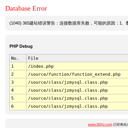
Database Error
(1040) 365建站错误警告：连接数据库失败，可能的原因：1、数
PHP Debug
No.
File
1
/index.php
2
/source/function/function_extend.php
3
/source/class/jzmysql.class.php
4
/source/class/jzmysql.class.php
5
/source/class/jzmysql.class.php
6
/source/class/jzmysql.class.php
www.365jz.com
已经将此