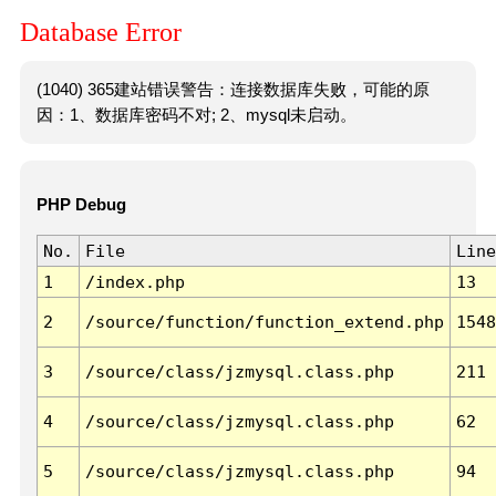
Database Error
(1040) 365建站错误警告：连接数据库失败，可能的原
因：1、数据库密码不对; 2、mysql未启动。
PHP Debug
No.
File
Line
1
/index.php
13
2
/source/function/function_extend.php
1548
3
/source/class/jzmysql.class.php
211
4
/source/class/jzmysql.class.php
62
5
/source/class/jzmysql.class.php
94