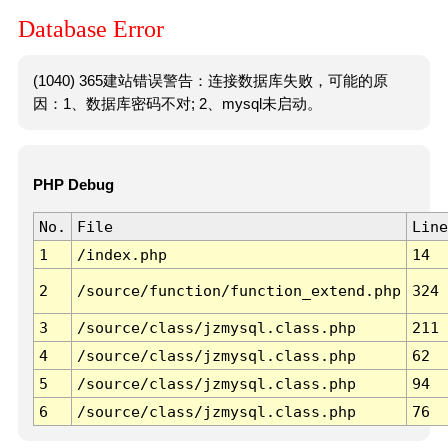
Database Error
(1040) 365建站错误警告：连接数据库失败，可能的原
因：1、数据库密码不对; 2、mysql未启动。
PHP Debug
No.
File
Line
1
/index.php
14
2
/source/function/function_extend.php
324
3
/source/class/jzmysql.class.php
211
4
/source/class/jzmysql.class.php
62
5
/source/class/jzmysql.class.php
94
6
/source/class/jzmysql.class.php
76