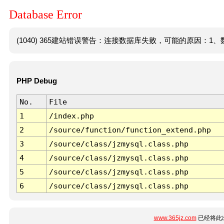
Database Error
(1040) 365建站错误警告：连接数据库失败，可能的原因：1、数
PHP Debug
No.
File
1
/index.php
2
/source/function/function_extend.php
3
/source/class/jzmysql.class.php
4
/source/class/jzmysql.class.php
5
/source/class/jzmysql.class.php
6
/source/class/jzmysql.class.php
www.365jz.com
已经将此