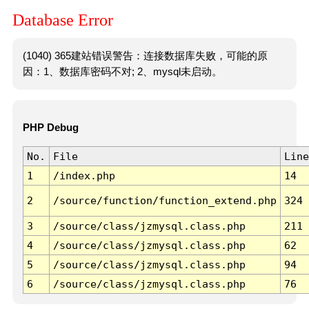
Database Error
(1040) 365建站错误警告：连接数据库失败，可能的原
因：1、数据库密码不对; 2、mysql未启动。
PHP Debug
No.
File
Line
1
/index.php
14
2
/source/function/function_extend.php
324
3
/source/class/jzmysql.class.php
211
4
/source/class/jzmysql.class.php
62
5
/source/class/jzmysql.class.php
94
6
/source/class/jzmysql.class.php
76