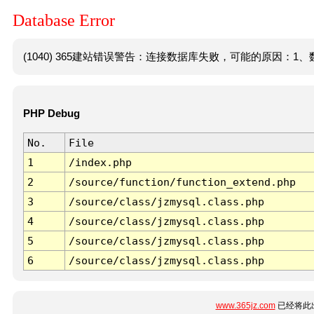
Database Error
(1040) 365建站错误警告：连接数据库失败，可能的原因：1、数
PHP Debug
No.
File
1
/index.php
2
/source/function/function_extend.php
3
/source/class/jzmysql.class.php
4
/source/class/jzmysql.class.php
5
/source/class/jzmysql.class.php
6
/source/class/jzmysql.class.php
www.365jz.com
已经将此