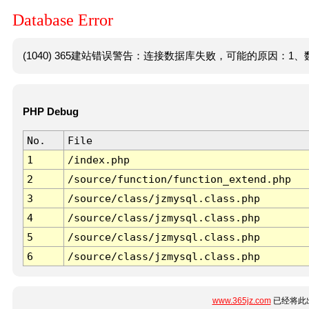
Database Error
(1040) 365建站错误警告：连接数据库失败，可能的原因：1、数
PHP Debug
No.
File
1
/index.php
2
/source/function/function_extend.php
3
/source/class/jzmysql.class.php
4
/source/class/jzmysql.class.php
5
/source/class/jzmysql.class.php
6
/source/class/jzmysql.class.php
www.365jz.com
已经将此