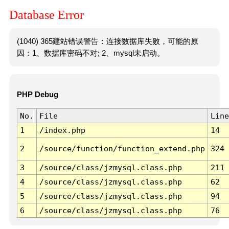
Database Error
(1040) 365建站错误警告：连接数据库失败，可能的原
因：1、数据库密码不对; 2、mysql未启动。
PHP Debug
No.
File
Line
1
/index.php
14
2
/source/function/function_extend.php
324
3
/source/class/jzmysql.class.php
211
4
/source/class/jzmysql.class.php
62
5
/source/class/jzmysql.class.php
94
6
/source/class/jzmysql.class.php
76