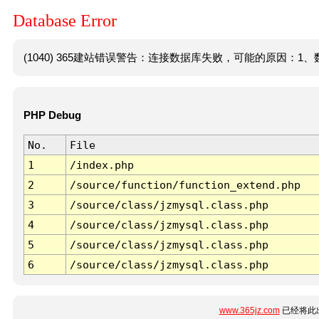
Database Error
(1040) 365建站错误警告：连接数据库失败，可能的原因：1、数
PHP Debug
No.
File
1
/index.php
2
/source/function/function_extend.php
3
/source/class/jzmysql.class.php
4
/source/class/jzmysql.class.php
5
/source/class/jzmysql.class.php
6
/source/class/jzmysql.class.php
www.365jz.com
已经将此