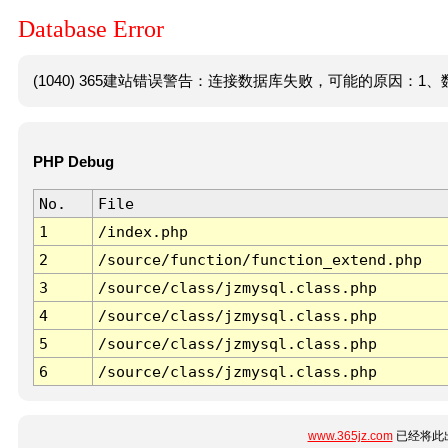
Database Error
(1040) 365建站错误警告：连接数据库失败，可能的原因：1、数
PHP Debug
No.
File
1
/index.php
2
/source/function/function_extend.php
3
/source/class/jzmysql.class.php
4
/source/class/jzmysql.class.php
5
/source/class/jzmysql.class.php
6
/source/class/jzmysql.class.php
www.365jz.com
已经将此